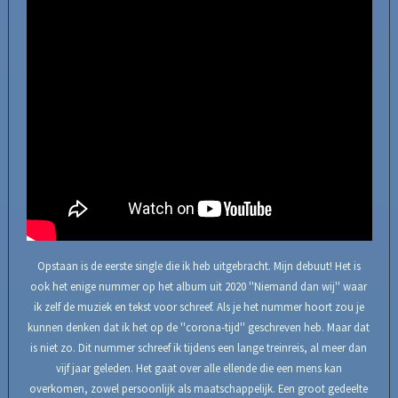
Opstaan is de eerste single die ik heb uitgebracht. Mijn debuut! Het is
ook het enige nummer op het album uit 2020 ''Niemand dan wij'' waar
ik zelf de muziek en tekst voor schreef. Als je het nummer hoort zou je
kunnen denken dat ik het op de ''corona-tijd'' geschreven heb. Maar dat
is niet zo. Dit nummer schreef ik tijdens een lange treinreis, al meer dan
vijf jaar geleden. Het gaat over alle ellende die een mens kan
overkomen, zowel persoonlijk als maatschappelijk. Een groot gedeelte