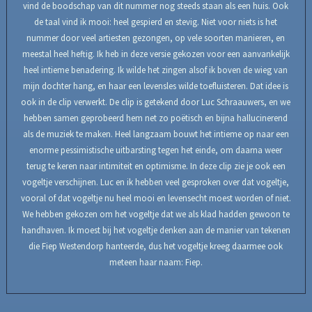
vind de boodschap van dit nummer nog steeds staan als een huis. Ook
de taal vind ik mooi: heel gespierd en stevig. Niet voor niets is het
nummer door veel artiesten gezongen, op vele soorten manieren, en
meestal heel heftig. Ik heb in deze versie gekozen voor een aanvankelijk
heel intieme benadering. Ik wilde het zingen alsof ik boven de wieg van
mijn dochter hang, en haar een levensles wilde toefluisteren. Dat idee is
ook in de clip verwerkt. De clip is getekend door Luc Schraauwers, en we
hebben samen geprobeerd hem net zo poëtisch en bijna hallucinerend
als de muziek te maken. Heel langzaam bouwt het intieme op naar een
enorme pessimistische uitbarsting tegen het einde, om daarna weer
terug te keren naar intimiteit en optimisme. In deze clip zie je ook een
vogeltje verschijnen. Luc en ik hebben veel gesproken over dat vogeltje,
vooral of dat vogeltje nu heel mooi en levensecht moest worden of niet.
We hebben gekozen om het vogeltje dat we als klad hadden gewoon te
handhaven. Ik moest bij het vogeltje denken aan de manier van tekenen
die Fiep Westendorp hanteerde, dus het vogeltje kreeg daarmee ook
meteen haar naam: Fiep.