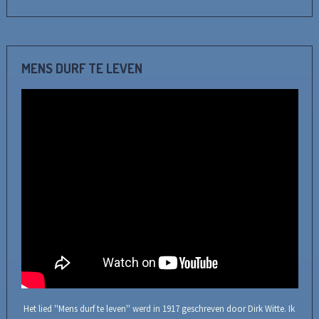
MENS DURF TE LEVEN
Het lied ''Mens durf te leven'' werd in 1917 geschreven door Dirk Witte. Ik