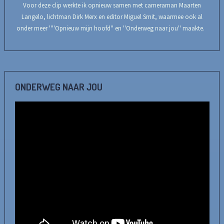
Voor deze clip werkte ik opnieuw samen met cameraman Maarten
Langelo, lichtman Dirk Merx en editor Miguel Smit, waarmee ook al
onder meer ''''Opnieuw mijn hoofd'' en ''Onderweg naar jou'' maakte.
ONDERWEG NAAR JOU