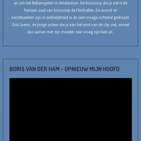
en om het Bellamyplein in Amsterdam. De bioscoop die je ziet is de
Parisain-zaal van bioscoop de Filmhallen. De avond en
nachtbeelden zijn in werkelijkheid in de zeer vroege ochtend gedraaid.
Ook Svenn, de jonge acteur die je aan het eind van de clip ziet, moest
dus samen met zijn moeder zeer vroeg zijn bed uit.
BORIS VAN DER HAM - OPNIEUW MIJN HOOFD