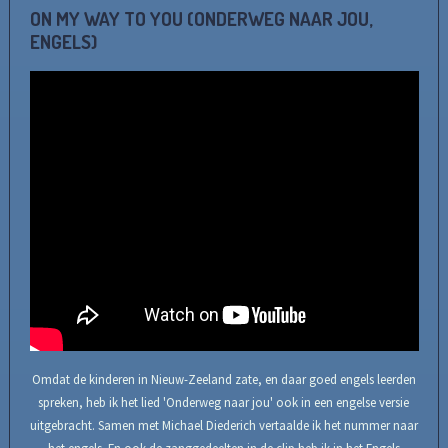
ON MY WAY TO YOU (ONDERWEG NAAR JOU,
ENGELS)
Omdat de kinderen in Nieuw-Zeeland zate, en daar goed engels leerden
spreken, heb ik het lied 'Onderweg naar jou' ook in een engelse versie
uitgebracht. Samen met Michael Diederich vertaalde ik het nummer naar