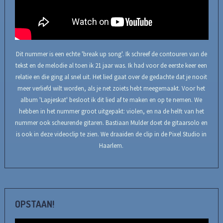
Dit nummer is een echte 'break up song'. Ik schreef de contouren van de
tekst en de melodie al toen ik 21 jaar was. Ik had voor de eerste keer een
relatie en die ging al snel uit. Het lied gaat over de gedachte dat je nooit
meer verliefd wilt worden, als je net zoiets hebt meegemaakt. Voor het
album 'Lapjeskat' besloot ik dit lied af te maken en op te nemen. We
hebben in het nummer groot uitgepakt: violen, en na de helft van het
nummer ook scheurende gitaren. Bastiaan Mulder doet de gitaarsolo en
is ook in deze videoclip te zien. We draaiden de clip in de Pixel Studio in
Haarlem.
OPSTAAN!