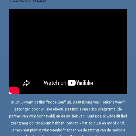
In 1975 kwam de film ''Rode Sien'' uit. De titelsong was ''Telkens Weer''
gezongen door Willeke Alberti. De tekst is van Friso Wiegersma (de
partner van Wim Sonneveld) en de muziek van Ruud Bos. Ik wilde dit lied
zeer graag op het album hebben, omdat ik het zo puur en mooi vind.
Samen met pianist Wim Veenhof hebben we de zetting van de melodie