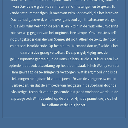
van Davids is erg dankbaar materiaal om te zingen en te spelen. Ik
kende het nummer eigenlijk meer van Wim Sonneveld, die het later van
Davids had gecoverd, en die overigens ooit zijn theatercarrière begon
bij Davids. Wim Veenhof, de pianist, en ik zijn in de muzikale uitvoering
niet ver weg gegaan van het origineel. Heel simpel. Onze versie is zelfs
nog uitgekleder dan die van Sonneveld ooit. Alleen de tekst, de noten,
en het spel is voldoende. Op het album ''Niemand dan wij'' wilde ik het
daarom dus graag vertolken. De clip is gelijktijdig met de
geluidsopname gedraaid, in de Hans Aalbers Studio. Het is dus een live
optreden, dat ook alszodanig op het album staat. Ik heb Wendy van der
Ham gevraagd de tekeningen te verzorgen. Wat ik erg mooi vind is de
tekeningen het tijdsbeeld van de jaren ''20 van de vorige eeuw mooi
verbeelden, en dat de armoede van het gezin in de Jordaan door de
''vlekkerige'' techniek van de gekleurde inkt goed voelbaar wordt. In de
clip zie je ook Wim Veenhof op de piano. Hij is de pianist die je op het
hele album veelvuldig hoort.