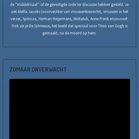
de ''middelmaat'' of de gevestigde orde ter discussie hebben gesteld. Je
ziet Aletta Jacobs (voorvechter van vrouwenkiesrecht), vrouwen in het
verzet, Spinoza, Herman Heijermans, Multatuli, Anne Frank enzovoort.
Ook zie je De Schreeuw, het beeld dat speciaal voor Theo van Gogh is
gemaakt, na de moord op hem.
ZOMAAR ONVERWACHT