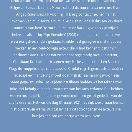
Henk Westbroek - vroeger van het ‘Goede Doel’ en bekend van hits als
België en Zelfs Je Naam is Mooi - schreef dit nummer samen met Erwin
Angad-Gaur speciaal voor mij! Ik kreeg contact met hen na het
uitkomen van mijn eerste album in 2020, en nu doe ik dus een kakelvers
nummer van hen! De muzikanten en de backing vocals zijn vrijwel
hetzelfde als die bij ‘Mijn Vrienden’ (2023) maar bij de clip hebben we
weer iets geheel anders gedaan. Ik wilde heel graag eens met muppets
werken en een oud-collega acteur die ik had kennen tijdens mijn
deelname aan Ciske de Rat werkt daar regelmatig mee. Die acteur,
Christiaan Koetsier, heeft samen met Mieke van der Hulst en Shaula
Plug, de muppets in de clip bespeeld. Omdat mijn tegenspeelster vaak in
het script een handeling moest doen heb ik haar maar gewoon een
naam gegeven: Joke. Ook tijdens het filmen hadden we het tekens over
Joke. Met behulp van de boswachters van het Amsterdamse Bos hebben
we een mooie plek in het bos gevonden om een groot gedeelte van de
clip te draaien. Het was die dag (3 maart 2024) redelijk weer, maar beslist
niet overdreven warm. Dus tussen de shots door deden de acteurs snel
hun jas aan om een beetje warm te blijven!