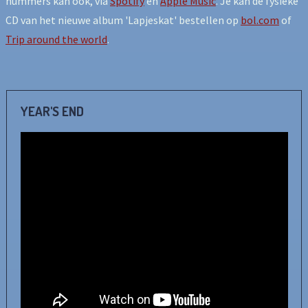
nummers kan ook, via
Spotify
en
Apple Music
. Je kan de fysieke
CD van het nieuwe album 'Lapjeskat' bestellen op
bol.com
of
Trip around the world
.
YEAR'S END