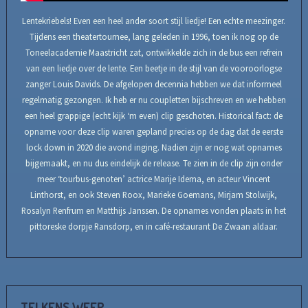
Lentekriebels! Even een heel ander soort stijl liedje! Een echte meezinger.
Tijdens een theatertournee, lang geleden in 1996, toen ik nog op de
Toneelacademie Maastricht zat, ontwikkelde zich in de bus een refrein
van een liedje over de lente. Een beetje in de stijl van de vooroorlogse
zanger Louis Davids. De afgelopen decennia hebben we dat informeel
regelmatig gezongen. Ik heb er nu coupletten bijschreven en we hebben
een heel grappige (echt kijk ‘m even) clip geschoten. Historical fact: de
opname voor deze clip waren gepland precies op de dag dat de eerste
lock down in 2020 die avond inging. Nadien zijn er nog wat opnames
bijgemaakt, en nu dus eindelijk de release. Te zien in de clip zijn onder
meer ‘tourbus-genoten’ actrice Marije Idema, en acteur Vincent
Linthorst, en ook Steven Roox, Marieke Goemans, Mirjam Stolwijk,
Rosalyn Renfrum en Matthijs Janssen. De opnames vonden plaats in het
pittoreske dorpje Ransdorp, en in café-restaurant De Zwaan aldaar.
TELKENS WEER