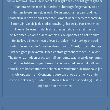
versie gemaakt. Ook in de videoclip is er gekozen voor het grote gebaar.
Roman Brasser heeft een fantastische choreografie gemaakt, en de
dansers leveren geweldig werk! De buitenopnames zijn rond het
Leidseplein in Amsterdam geschoten, omdat daar meerdere theaters te
filmen zijn. Zo zie je de Stadschouwburg, het De La Mar Theater en
Theater Bellevue. In dat laatste theater hebben we het meeste
opgenomen. Zowel de kleedkamers als de opnames op het podium.
Het Bellevue Theater heeft alleen 1 probleem: het heeft geen rood
gordijn. En een clip die ''Haal het doek maar op'' heet, moet natuurlijk
wel een gordijn bevatten. Ik heb contact gezocht met het De La Mar
Theater en ze hadden exact een half uur ruimte waarin we de opnames
met doek hebben mogen filmen. De technici hadden in dat half uur
namelijk een koffiepauze. We hebben in razendtempo de noodzakelijke
shots opgenomen. Overigens is deze clip al opgenomen voor de
corona lockdown, dus de 1,5 meter was hier nog niet nodig ;-). Het is
mijn ode aan het theater!