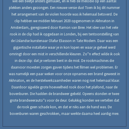
wel een beetje anders gemaakt, en ik heb de melodie op een aantal
plekken anders gezongen. Een nieuwe versie dus! Toen ik bij dit nummer
het arrangement van de violen hoorde was ik helemaal betoverd. De
clip hebben we midden februari 2020 opgenomen in Akhnaton in
Amsterdam, geregisseerd door Ramon van Bree. Het idee van het vele
rook in de clip had ik opgedaan in Londen, bij een tentoonstelling van
de IJslandse kunstenaar Olafur Eliasson in Tate Modern. Daar was een
gigantische installatie waar je in kon lopen en waar je geheel werd
omringt door een mist in verschillende kleuren. Zo''n effect wilde ik ook
in deze clip: dat je verloren bent in de mist. De rookmachines die
daarvoor moesten zorgen gaven tijdens het filmen wel problemen. Er
was namelijk een paar weken voor onze opnames een brand geweest in
Akhnaton, en de herstelwerkzaamheden waren nog niet helemaal klaar.
Daardoor sijpelde grote hoeveelheid rook door het plafond, naar de
bovenburen. Die hadden de brandweer gebeld. Opeens stonden er twee
grote brandweerauto''s voor de deur. Gelukkig konden we vertellen dat
de rook geen schade kon, en dat er niks aan de hand was. De
bovenburen waren geschrokken, maar werkte daarna heel aardig mee.