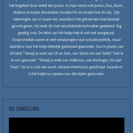
het begeleid door enkel een piano. In mijn versie met piano, bas, drum,
strijkers en koper. Bovendien maakte Flo de Goede hier de clip. Zijn
tekeningen zijn in zwart-wit, waardoor het geheel een heel klassiek
gevoel geven. Hij heeft dit met verschillende technieken getekend. Erg
geestig ook. De tekst van het liedje heb ik wel wat aangepast.
Oospronkelijk waren er veel verwijzingen naar actuele politiek, maar
daardoor was het liedje letterlijk gedateerd geworden. Dus in plaats van
de tekst ''Terwijl je weet van Ot en Sien, van Sartre tot aan Stalin'' heb ik
er van gemaakt: ''Terwijl je weet van melkman, van Koningin, tot aan
Tiran''. En er is ook een soort cabaret-intermezzo geschrapt. Daardoor
is het liedje nu opeens van alle tijden geworden.
DE ENKELING