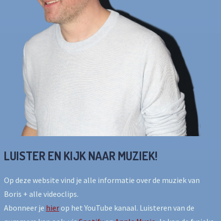
WAAROM MUZIEK?
THE MAKING OF
CREDITS
CONTACT
LUISTER EN KIJK NAAR MUZIEK!
Op deze website vind je alle informatie over de muziek van
Boris + alle videoclips.
Abonneer je
hier
op het YouTube kanaal. Luisteren van de