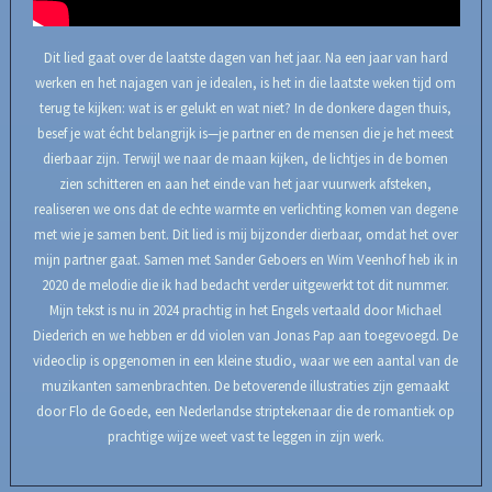
Dit lied gaat over de laatste dagen van het jaar. Na een jaar van hard
werken en het najagen van je idealen, is het in die laatste weken tijd om
terug te kijken: wat is er gelukt en wat niet? In de donkere dagen thuis,
besef je wat écht belangrijk is—je partner en de mensen die je het meest
dierbaar zijn. Terwijl we naar de maan kijken, de lichtjes in de bomen
zien schitteren en aan het einde van het jaar vuurwerk afsteken,
realiseren we ons dat de echte warmte en verlichting komen van degene
met wie je samen bent. Dit lied is mij bijzonder dierbaar, omdat het over
mijn partner gaat. Samen met Sander Geboers en Wim Veenhof heb ik in
2020 de melodie die ik had bedacht verder uitgewerkt tot dit nummer.
Mijn tekst is nu in 2024 prachtig in het Engels vertaald door Michael
Diederich en we hebben er dd violen van Jonas Pap aan toegevoegd. De
videoclip is opgenomen in een kleine studio, waar we een aantal van de
muzikanten samenbrachten. De betoverende illustraties zijn gemaakt
door Flo de Goede, een Nederlandse striptekenaar die de romantiek op
prachtige wijze weet vast te leggen in zijn werk.