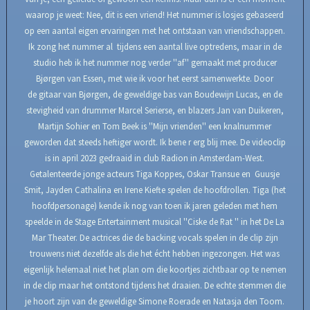
waarop je weet: Nee, dit is een vriend! Het nummer is losjes gebaseerd
op een aantal eigen ervaringen met het ontstaan van vriendschappen.
Ik zong het nummer al tijdens een aantal live optredens, maar in de
studio heb ik het nummer nog verder ''af'' gemaakt met producer
Bjørgen van Essen, met wie ik voor het eerst samenwerkte. Door
de gitaar van Bjørgen, de geweldige bas van Boudewijn Lucas, en de
stevigheid van drummer Marcel Serierse, en blazers Jan van Duikeren,
Martijn Sohier en Tom Beek is ''Mijn vrienden'' een knalnummer
geworden dat steeds heftiger wordt. Ik bene r erg blij mee. De videoclip
is in april 2023 gedraaid in club Radion in Amsterdam-West.
Getalenteerde jonge acteurs Tiga Koppes, Oskar Transue en Guusje
Smit, Jayden Cathalina en Irene Kiefte spelen de hoofdrollen. Tiga (het
hoofdpersonage) kende ik nog van toen ik jaren geleden met hem
speelde in de Stage Entertainment musical ''Ciske de Rat '' in het De La
Mar Theater. De actrices die de backing vocals spelen in de clip zijn
trouwens niet dezelfde als die het écht hebben ingezongen. Het was
eigenlijk helemaal niet het plan om die koortjes zichtbaar op te nemen
in de clip maar het ontstond tijdens het draaien. De echte stemmen die
je hoort zijn van de geweldige Simone Roerade en Natasja den Toom.