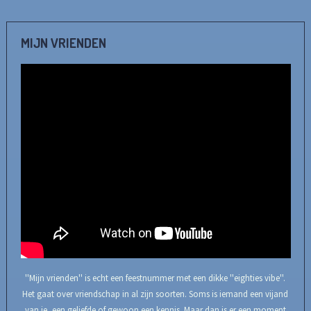
MIJN VRIENDEN
''Mijn vrienden'' is echt een feestnummer met een dikke ''eighties vibe''.
Het gaat over vriendschap in al zijn soorten. Soms is iemand een vijand
van je, een geliefde of gewoon een kennis. Maar dan is er een moment