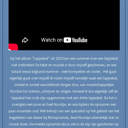
Op het album ''Lapjeskat'' uit 2022 kan een nummer over een lapjeskat
niet ontbreken! De tekst en muziek is door mijzelf geschreven, en een
totaal nieuw bigband nummer - veel trompetten en violen. Het gaat
eigenlijk gaat over mijzelf. Ik noem mijzelf namelijk vaak een lapjeskat,
omdat ik zoveel verschillende dingen doe, van maatschappelijke
functies tot acteren, schrijven en zingen. Hoewel ik dus eigenlijk zelf de
lapjeskat ben is de clip opgenomen met een échte lapjeskat. De kat is
overigens een poes en heet Noortje, en was tijdens de opnamen een
paar maanden oud. Met behulp van een specialist op het gebied van het
begeleiden van dieren bij filmopnames, deed Noortje uiteindelijk wat ze
moest doen. De meeste opnames die je ziet in de clip zijn geschoten op