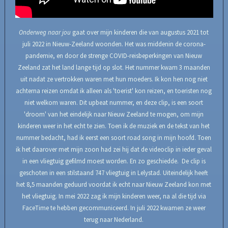
Onderweg naar jou
gaat over mijn kinderen die van augustus 2021 tot
juli 2022 in Nieuw-Zeeland woonden. Het was middenin de corona-
pandemie, en door de strenge COVID-reisbeperkingen van Nieuw
Zeeland zat het land lange tijd op slot. Het nummer kwam 3 maanden
uit nadat ze vertrokken waren met hun moeders. Ik kon hen nog niet
achterna reizen omdat ik alleen als 'toerist' kon reizen, en toeristen nog
niet welkom waren. Dit upbeat nummer, en deze clip, is een soort
'droom' van het eindelijk naar Nieuw Zeeland te mogen, om mijn
kinderen weer in het echt te zien. Toen ik de muziek en de tekst van het
nummer bedacht, had ik eerst een soort road song in mijn hoofd. Toen
ik het daarover met mijn zoon had zei hij dat de videoclip in ieder geval
in een vliegtuig gefilmd moest worden. En zo geschiedde. De clip is
geschoten in een stilstaand 747 vliegtuig in Lelystad. Uiteindelijk heeft
het 8,5 maanden geduurd voordat ik echt naar Nieuw Zeeland kon met
het vliegtuig. In mei 2022 zag ik mijn kinderen weer, na al die tijd via
FaceTime te hebben gecommuniceerd. In juli 2022 kwamen ze weer
terug naar Nederland.