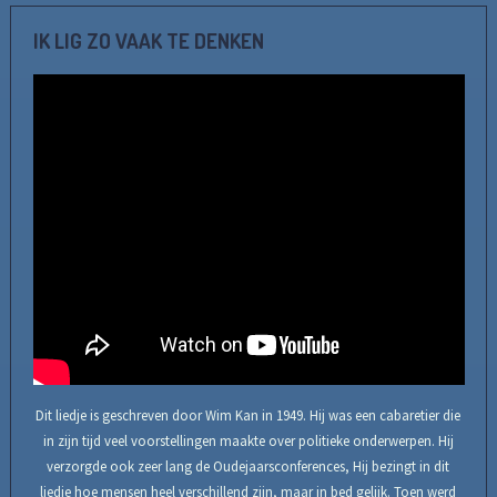
IK LIG ZO VAAK TE DENKEN
Dit liedje is geschreven door Wim Kan in 1949. Hij was een cabaretier die
in zijn tijd veel voorstellingen maakte over politieke onderwerpen. Hij
verzorgde ook zeer lang de Oudejaarsconferences, Hij bezingt in dit
liedje hoe mensen heel verschillend zijn, maar in bed gelijk. Toen werd