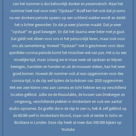
van het nummer is dus behoorlijk donker en pessimistisch. Maar het
nummer heet niet voor niets ''Opstaan''. Ikzelf ken het ook dat je soms
na een donkere periode opeens op een ochtend wakker wordt en denkt:
het is lichter geworden. En dat je weer plannen maakt. Dat je weer
''opstaat'' en gaat bewegen. En dat het daarna weer beter met je gaat.
Dat geldt niet alleen voor ons in het persoonlijk leven, maar ook voor
ons als samenleving. Hoewel ''Opstaan'' niet is geschreven voor deze
specifieke corona-periode komt het misschien wel van pas. Het is nu een
moeilijke tijd, maar zolang we er maar weer uit opstaan en blijven
bewegen, handelen en handen en uit de mouwen steken, kan het weer
goed komen. Hoewel dit nummer ook al was opgenomen voor dee
corona-tijd, is de clip wel tijdens de lockdown van 2020 opgenomen.
Met een zeer kleine crew aan camera en licht hebben we op verschillend
locaties gefilmd. Jullie zie de Maasvlakte, de bossen van Driebergen en
omgeving, verschillende plekken in Amsterdam en ook een aantal
studio-opnames. De graffiti die in de clip te zien is, heb ik zelf gefilmd op
de NDSM-werf in Amsterdam-Noord, maar ook al eerder in Soho en
Bricklane in Londen. Deze clip heeft al meer dan 300.000 kijkers op
Youtube